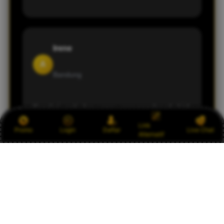
Irene
A
Bandung
Koneksi anti lag yang sesungguhnya! Link
alternatif stabilnya bener-bener ngebantu pas
Link
Promo
Login
Daftar
Live Chat
link utama lagi ada gangguan. Langsung lancar
Alternatif
jaya buat main tanpa takut putus di tengah jalan.