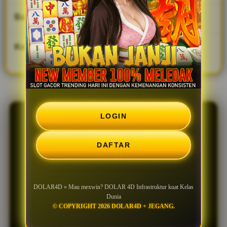
l
s
Basis Operasional
Indonesia
Keamanan Transaksi
Deposit & Withdraw
Tepat Waktu
LOGIN
DOLAR4D » Mau
DAFTAR
mexwin? DOLAR
DOLAR4D » Mau mexwin? DOLAR 4D Infrastruktur kuat Kelas
4D Infrastruktur
Dunia
© COPYRIGHT 2026 DOLAR4D + JEGANG.
kuat Kelas Dunia