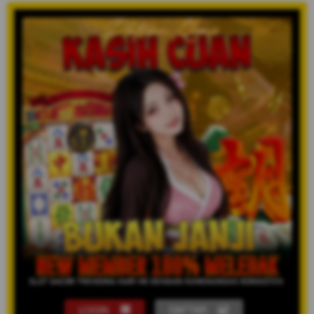
LOGIN
DAFTAR